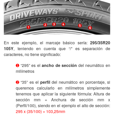
En este ejemplo, el marcaje básico sería:
295/35R20
105Y
, teniendo en cuenta que “/” es separación de
caracteres, no tiene significado:
➊
“295” es el
ancho de sección
del neumático en
milímetros
➋
“35” es el
perfil
del neumático en porcentaje, si
queremos calcularlo en milímetros simplemente
tenemos que aplicar la siguiente fórmula: Altura de
sección mm = Anchura de sección mm x
(Perfil/100), siendo en el ejemplo el alto de sección:
295 x (35/100) = 103,25mm