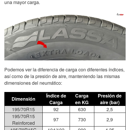
una mayor carga.
Podemos ver la diferencia de carga con diferentes índices,
así como de la presión de aire, manteniendo las mismas
dimensiones del neumático:
Índice de
Carga
Presión de
Dimensión
Carga
en KG
aire (bar)
195/70R15
92
630
2,5
195/70R15
97
730
2,9
Reinforced
195/70R15C
104/102
900
4,25